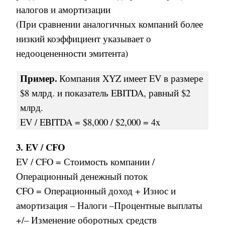
налогов и амортизации
(При сравнении аналогичных компаний более
низкий коэффициент указывает о
недооцененности эмитента)
Пример
.
Компания
XYZ
имеет
EV
в размере
$8
млрд
.
и показатель
EBITDA,
равный
$2
млрд
.
EV / EBITDA = $8,000 / $2,000 = 4x
3. EV / CFO
EV / CFO = Стоимость компании /
Операционный денежный поток
CFO = Операционный доход + Износ и
амортизация – Налоги –Процентные выплаты
+/– Изменение оборотных средств